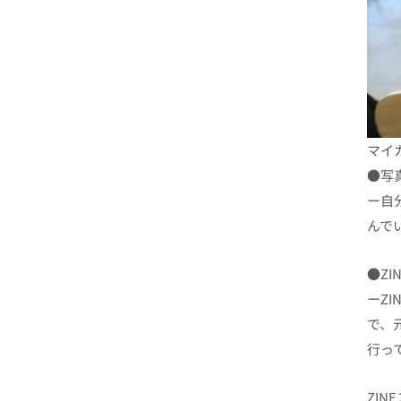
マイ
●写
ー自
んで
●Z
ーZ
で、
行っ
ZIN