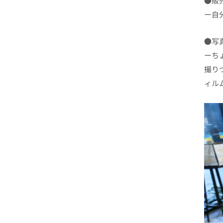
●販
ー自
●写
ーち
撮り
ィル