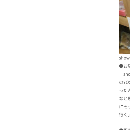
sho
●お
ーs
のY
った
なと
にそ
行く