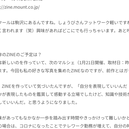
://zine.mount.co.jp/
クールは駒沢にあるんですね。しょうびさんフットワーク軽いです
く言われます（笑）興味があればどこにでも行っちゃいます。あと
作のZINEのご予定は？
は新しいのを作っていて、次のマルシェ（1月21日開催、取材日：昨
ます。今回も私の好きな写真を集めたZINEなのですが、前作とは
、ZINEを作っていて気づいたんですが、「自分を表現していいん
かが表現したものを鑑賞して感動する立場でしたけど、知識や技術
していいんだ。と思うようになりました。
味があってもなかなか一歩を踏み出す時間やきっかけって難しいか
の場合は、コロナになったことでテレワーク勤務が増えて、自分の