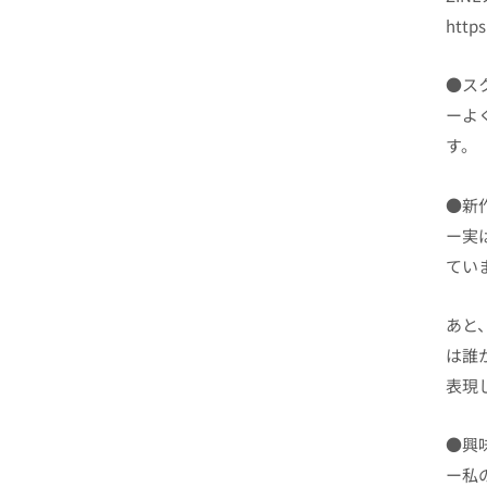
https
●ス
ーよ
す。
●新
ー実
てい
あと
は誰
表現
●興
ー私