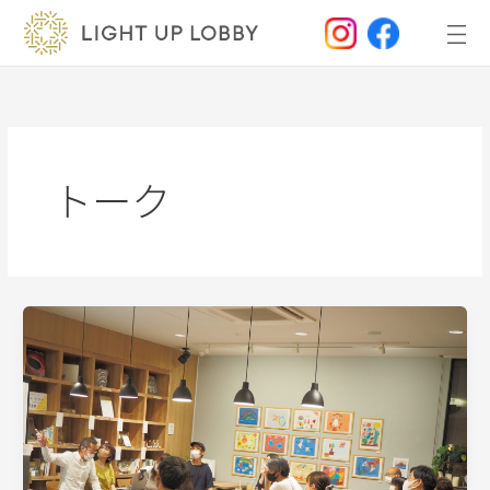
内
容
を
ス
キ
ッ
プ
トーク