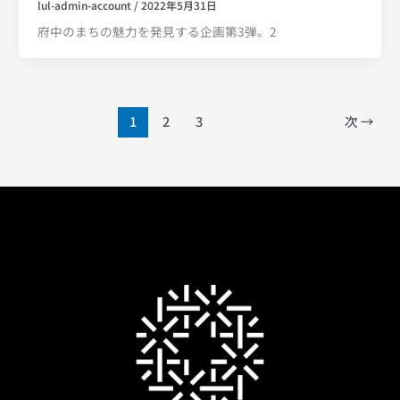
lul-admin-account
/
2022年5月31日
府中のまちの魅力を発見する企画第3弾。2
1
2
3
次
→