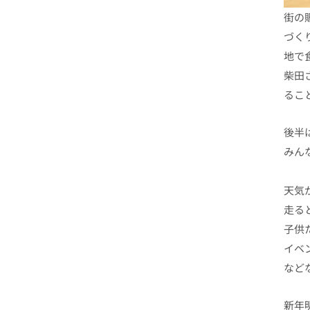
街の
づく
地で
柴田
るこ
後半
みん
天気
走る
子供
イベ
など
新年