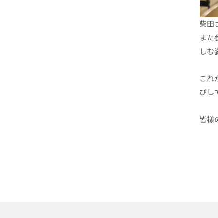
柴田
また
しむ
これ
びし
皆様