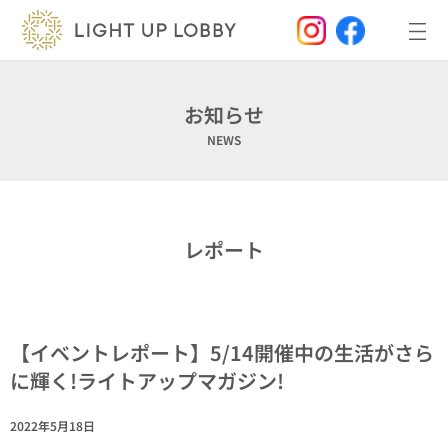
内
容
を
ス
キ
ッ
お知らせ
プ
NEWS
レポート
【イベントレポート】5/14開催中の生活がさら
に輝く!ライトアップマガジン!
2022年5月18日