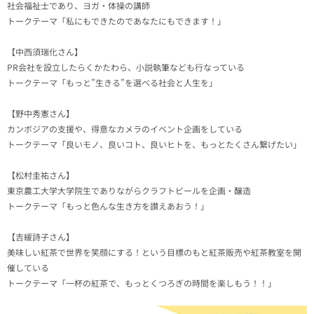
社会福祉士であり、ヨガ・体操の講師
トークテーマ「私にもできたのであなたにもできます！」
【中西須瑞化さん】
PR会社を設立したらくかたわら、小説執筆なども行なっている
トークテーマ「もっと”生きる”を選べる社会と人生を」
【野中秀憲さん】
カンボジアの支援や、得意なカメラのイベント企画をしている
トークテーマ「良いモノ、良いコト、良いヒトを、もっとたくさん繋げたい」
【松村圭祐さん】
東京農工大学大学院生でありながらクラフトビールを企画・醸造
トークテーマ「もっと色んな生き方を讃えあおう！」
【吉緩詩子さん】
美味しい紅茶で世界を笑顔にする！という目標のもと紅茶販売や紅茶教室を開
催している
トークテーマ「一杯の紅茶で、もっとくつろぎの時間を楽しもう！！」