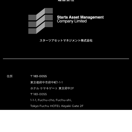
スターツアセットマネジメント株式会社
住所
〒183-0055
東京都府中市府中町1-1-1
ホテル ケヤキゲート 東京府中2F
〒183-0055
1-1-1, Fuchu-cho, Fuchu-shi,
Tokyo Fuchu HOTEL Keyaki Gate 2F
E-mail
info@lightup-lobby.com
営業時間
9:00-18:00
※プランにより異なります。
定休日
年末年始