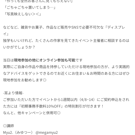
「作っても全然お客さんに見てもらえない」
「ごちゃごちゃ置いてしまう…」
「写真映えしない＞＜」
などなど、雑貨やお菓子、作品など販売やSNSで必要不可欠な『ディスプレ
イ』
独学もいいけれど、たくさんの作家を見てきたイベント主催者に相談するのは
いかがでしょうか？
当日は
現地参加の他にオンライン参加も可能
です
実際にご自身の作品や商品を持参していただける現地参加の方が、より実践的
なアドバイスをゲットできるのでお近くにお住まい＆お時間のある方にはぜひ
現地参加をお勧めします◎
-耳より情報-
ご参加いただいた方でイベントから1週間以内（4/8~14）にご契約申込をされ
た方には『初期事務手数料10%OFF』の特別割引が付きます！
なんと、他キャンペーンと併用可◎
◎講師
Myu2.（みゆつー）
@megamyu2