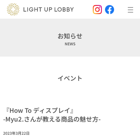
内
容
を
ス
キ
ッ
お知らせ
プ
NEWS
イベント
『How To ディスプレイ』
-Myu2.さんが教える商品の魅せ方-
2023年3月22日