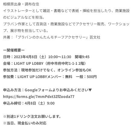
相模原出身・調布在住
イラストレーターとして雑誌・書籍などで表紙・挿絵を担当したり、商業施設
のビジュアルなどを担当。
プラバン作家として百貨店・商業施設などでアクセサリー販売、ワークショッ
プ、展示物を担当している。
共著：「プラバンのかんたんモチーフアクセサリー」芸文社
ー開催概要ー
日時：2023年4月8日（土）10:00〜11:30 開場9:45
会場：LIGHT UP LOBBY（府中市府中町1-1-1 2階）
参加方法：現地参加だけでなく、オンライン参加もOK
参加費：LIGHT UP LOBBYメンバー：無料 一般：500円
申込み方法：Googleフォームよりお申込みください▼
https://forms.gle/7mmPdxt3ZfZooda77
申込み締切：4月8日（土）9:00
※別途1ドリンク注文お願いします。
※当日、現金払いのみ対応