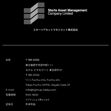
スターツアセットマネジメント株式会社
住所
〒183-0055
東京都府中市府中町1-1-1
ホテル ケヤキゲート 東京府中2F
〒183-0055
1-1-1, Fuchu-cho, Fuchu-shi,
Tokyo Fuchu HOTEL Keyaki Gate 2F
E-mail
info@lightup-lobby.com
営業時間
9:00-18:00
※プランにより異なります。
定休日
年末年始