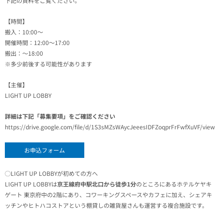
下記の資料をご覧ください。
【時間】
搬入：10:00〜
開催時間：12:00〜17:00
搬出：〜18:00
※多少前後する可能性があります
【主催】
LIGHT UP LOBBY
詳細は下記「募集要項」をご確認ください
https://drive.google.com/file/d/1S3sMZsWAycJeeesIDFZoqprFrFwfXuVF/view
お申込フォーム
◯LIGHT UP LOBBYが初めての方へ
LIGHT UP LOBBYは
京王線府中駅北口から徒歩1分
のところにあるホテルケヤキ
ゲート 東京府中の2階にあり、コワーキングスペースやカフェに加え、シェアキ
ッチンやヒトハコストアという棚貸しの雑貨屋さんも運営する複合施設です。