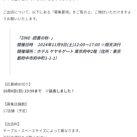
ご出店について、以下にある「募集要項」をご覧の上、ご検討いただけますよ
うお願いいたします。
「ZINE -読書の秋- 」
開催日時 2024年11月9日(土)12:00～17:00 ※雨天決行
開催場所：ホテル ケヤキゲート 東京府中2階（住所：東京
都府中市府中町1-1-1）
【応募締め切り】
10月6日(日) 23:59まで ※延長しました！
【募集店舗数】
17店舗（予定）
【出店料】
テーブル・スペースサイズによって異なります。