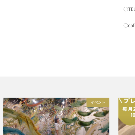
◯TEL
◯
ca
イベント