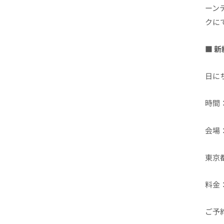
ーン
クに
■ 新
日にち
時間：1
会場：
東京都
料金
ご予