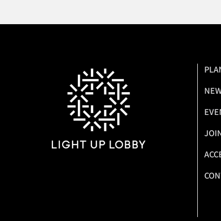
PLA
NE
EVE
JOI
ACC
CON