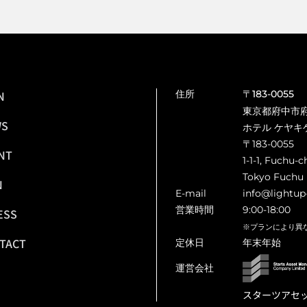
N
住所
〒183-0055
東京都府中市府中
WS
ホテル ケヤキ
〒183-0055
NT
1-1-1, Fuchu-c
Tokyo Fuchu 
N
E-mail
info@lightup
営業時間
9:00-18:00
ESS
※プランにより異
TACT
定休日
年末年始
運営会社
スターツアセ