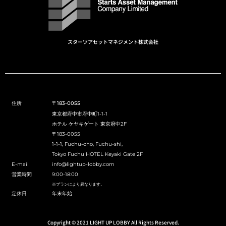
スターツアセットマネジメント株式会社
住所
〒183-0055
東京都府中市府中町1-1-1
ホテル ケヤキゲート 東京府中2F
〒183-0055
1-1-1, Fuchu-cho, Fuchu-shi,
Tokyo Fuchu HOTEL Keyaki Gate 2F
E-mail
info@lightup-lobby.com
営業時間
9:00-18:00
※プランにより異なります。
定休日
年末年始
Copyright © 2021 LIGHT UP LOBBY All Rights Reserved.