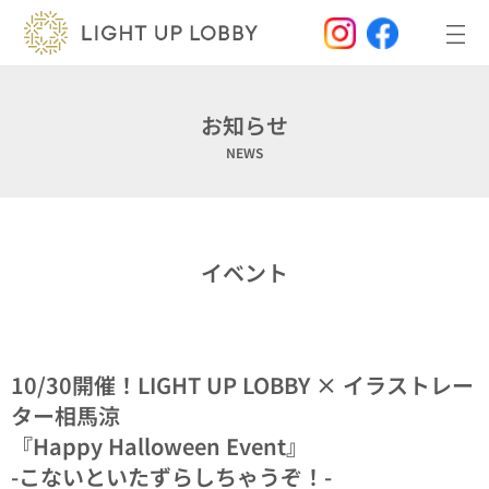
内
容
を
ス
キ
ッ
お知らせ
プ
NEWS
イベント
10/30開催！LIGHT UP LOBBY × イラストレー
ター相馬涼
『Happy Halloween Event』
-こないといたずらしちゃうぞ！-