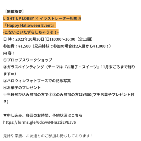
【開催概要】
LIGHT UP LOBBY × イラストレーター相馬涼
『Happy Halloween Event』
-こないといたずらしちゃうぞ！-
日 時：2022年10月30日(日)10:00～16:00（全11回）
参加費：¥1,500（兄弟姉妹で参加の場合は2人目から¥1,000！）
内 容：
①プロップスワークショップ
②ガラスペインティング（テーマは『お菓子・スイーツ』11月末ごろまで飾り
ます🍬）
③ハロウィンフォトブースでの記念写真
④お菓子のプレゼント
※当日飛び込み参加の方で②③のみ参加の方は¥500(プチお菓子プレゼント付
き)
▼申し込み、各回のお時間、予約状況はこちら
https://forms.gle/6dcvwNHuZtiEPEJv6
兄妹や家族、お友達とのご参加お待ちしております！