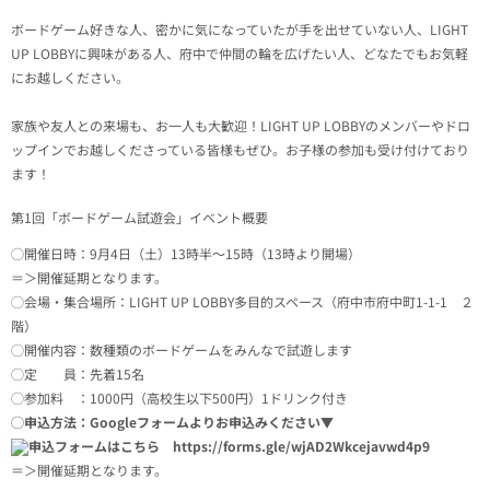
ボードゲーム好きな人、密かに気になっていたが手を出せていない人、LIGHT
UP LOBBYに興味がある人、府中で仲間の輪を広げたい人、どなたでもお気軽
にお越しください。
家族や友人との来場も、お一人も大歓迎！LIGHT UP LOBBYのメンバーやドロ
ップインでお越しくださっている皆様もぜひ。お子様の参加も受け付けており
ます！
第1回「ボードゲーム試遊会」イベント概要
◯開催日時：9月4日（土）13時半〜15時（13時より開場）
＝＞開催延期となります。
◯会場・集合場所：LIGHT UP LOBBY多目的スペース（府中市府中町1-1-1 ２
階）
◯開催内容：数種類のボードゲームをみんなで試遊します
◯定 員：先着15名
◯参加料 ：1000円（高校生以下500円）1ドリンク付き
◯申込方法：Googleフォームよりお申込みください▼
申込フォームはこちら
https://forms.gle/wjAD2Wkcejavwd4p9
＝＞開催延期となります。