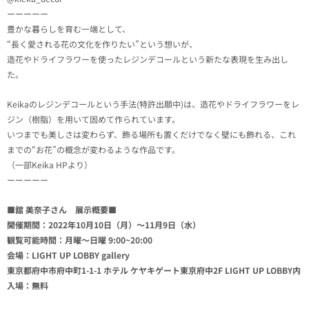
ーーーーー
豊かな暮らしを育む一端として、
“長く愛される花の文化を作りたい”という想いが、
造花やドライフラワーを使ったレジンデコールという新たな表現を生み出し
た。
Keikaのレジンデコールという手法(特許出願中)は、造花やドライフラワーをレ
ジン（樹脂）を用いて固めて作られています。
いつまでも美しさは変わらず、飾る場所も置くだけでなく壁にも飾れる、これ
までの“お花”の概念が変わるような作品です。
（一部Keika HPより）
ーーーーー
■舘 美奈子さん 展示概要■
開催期間：2022年10月10日（月）～11月9日（水）
観覧可能時間：月曜～日曜 9:00~20:00
会場：LIGHT UP LOBBY gallery
東京都府中市府中町1-1-1 ホテル ケヤキゲート東京府中2F LIGHT UP LOBBY内
入場：無料