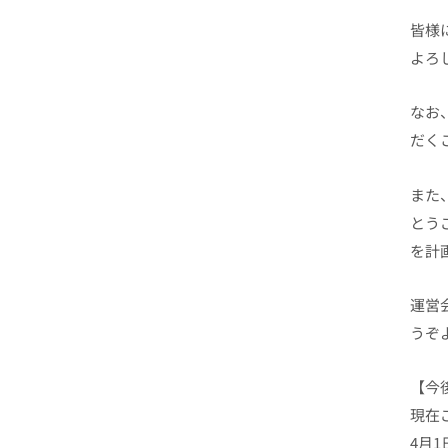
皆様
よろ
なお
だく
また
とう
を計
運営
うぞ
【今
現在
4月