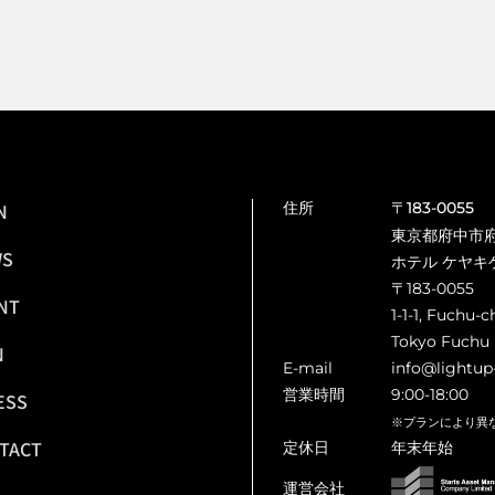
N
住所
〒183-0055
東京都府中市府中
WS
ホテル ケヤキ
〒183-0055
NT
1-1-1, Fuchu-c
Tokyo Fuchu 
N
E-mail
info@lightup
営業時間
9:00-18:00
ESS
※プランにより異
TACT
定休日
年末年始
運営会社