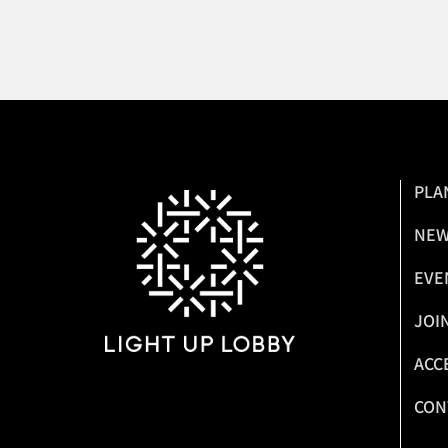
PLA
NE
EVE
JOI
ACC
CON