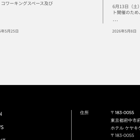
、コワーキングスペース及び
6月13日（
ト開催のため、
･･･
26年5月25日
2026年5月8日
N
住所
〒183-0055
東京都府中市府中
WS
ホテル ケヤキ
〒183-0055