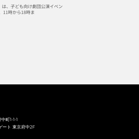
土）は、子ども向け劇団公演イベン
11時から18時ま
町1-1-1
ゲート 東京府中2F