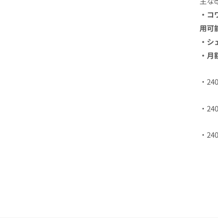
主な
・コ
用可
・シ
・月
・2
・2
・2