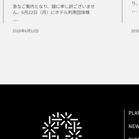
り
急なご案内となり、誠に申し訳ございませ
･･･
ん。6月22日（月）にホテル利用団体様
･･･
2026年6月12日
20
PLA
NE