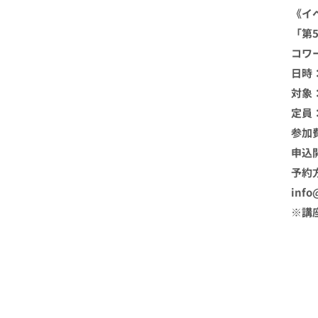
《イ
「第
コワ
日時：
対象
定員
参加
申込
予約
info
※講