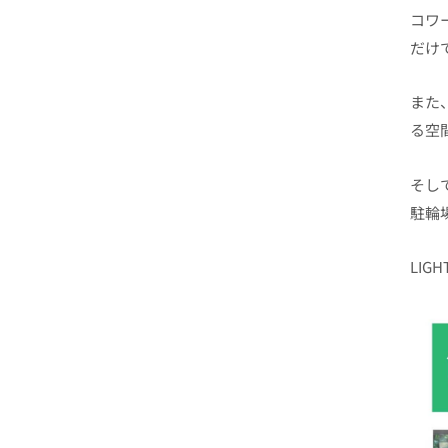
コワ
だけ
また
る空
そし
駐輪
LIG