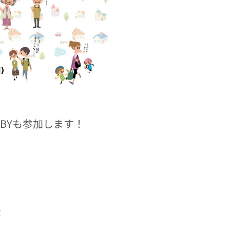
OBBYも参加します！
！